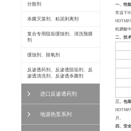
分散剂
一、性
常温下H
杀菌灭藻剂、粘泥剥离剂
HDTM
机膦酸
复合专用阻垢缓蚀剂、清洗预膜
二、技
剂
缓蚀剂、除氧剂
反渗透药剂、反渗透阻垢剂、反
渗透清洗剂、反渗透杀菌剂
进口反渗透药剂
三、包
HDTM
地源热泵系列
月。
四、安