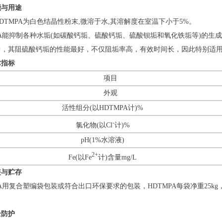
能与用途
DTMPA为白色结晶性粉末,微溶于水,其溶解度在室温下小于5%。
PA能抑制各种水垢(如碳酸钙垢、硫酸钙垢、硫酸钡垢和氧化铁垢等)的
中，其阻硫酸钙垢的性能最好，不仅阻垢率高，有效时间长，因此特别适用
术指标
项目
外观
活性组分(以HDTMPA计)%
-
氯化物(以Cl
计)%
pH(1%水溶液)
2+
Fe(以Fe
计)含量mg/L
装与贮存
PA用复合塑编袋包装或符合出口环保要求的包装，HDTMPA每袋净重25
全防护