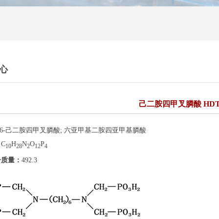
心
己二胺四甲叉膦酸 HDT
,6-己二胺四甲叉膦酸; 六亚甲基二胺四亚甲基膦酸
：
C
H
N
O
P
10
28
2
12
4
子质量：
492.3
：