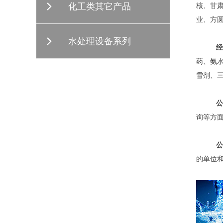
化工类其它产品
核、甘
业、方
水处理设备系列
经
药、氨
雪剂、
公
询等方
公
的单位