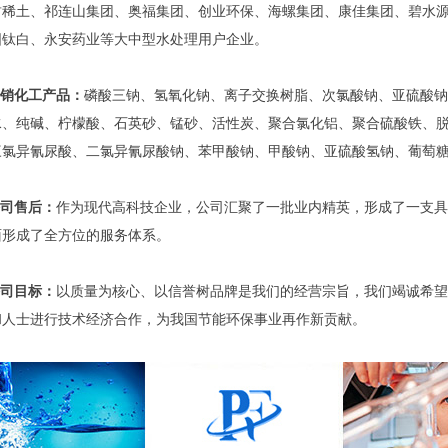
肃稀土、祁连山集团、奥福集团、创业环保、海螺集团、康佳集团、碧水
圆钛白、永安药业等大中型水处理用户企业。
销化工产品：
磷酸三钠、氢氧化钠、离子交换树脂、次氯酸钠、亚硫酸钠
水、纯碱、柠檬酸、石英砂、锰砂、活性炭、聚合氯化铝、聚合硫酸铁、
三氯异氰尿酸、二氯异氰尿酸钠、苯甲酸钠、甲酸钠、亚硫酸氢钠、葡萄
司售后：
作为现代高科技企业，公司汇聚了一批业内精英，形成了一支具
面形成了全方位的服务体系。
司目标：
以质量为核心、以信誉树品牌是我们的经营宗旨，我们竭诚希望
和人士进行技术经济合作，为我国节能环保事业再作新贡献。