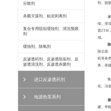
剂、脱
分散剂
杀菌灭藻剂、粘泥剥离剂
水
缩、澄清
复合专用阻垢缓蚀剂、清洗预膜
置ZT
剂
域。
除
缓蚀剂、除氧剂
除尘器
机等各类
反渗透药剂、反渗透阻垢剂、反
渗透清洗剂、反渗透杀菌剂
务，承
进口反渗透药剂
集团
化、冶
地源热泵系列
服
建、华