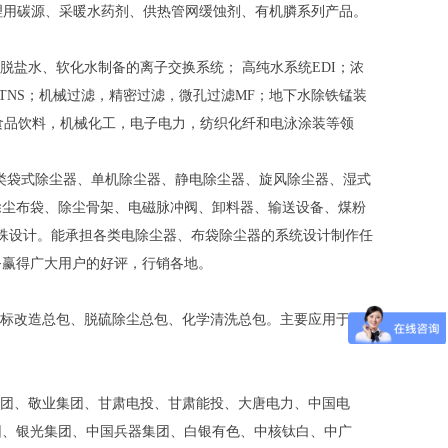
理用碳源、采暖水药剂、供热管网缓蚀剂、有机膦系列产品。
脱盐水、软化水制备的离子交换系统； 高纯水系统EDI；浓
罩TNS；机械过滤，精密过滤，微孔过滤MF；地下水除铁锰装
食品饮料，机械化工，电子电力，纺织化纤和电泳涂装等领
各类袋式除尘器、单机除尘器、静电除尘器、旋风除尘器、湿式
除尘布袋、除尘骨架、电磁脉冲阀、卸料器、输送设备、煤粉
特殊设计。能承担各类电除尘器、布袋除尘器的系统设计制作任
务赢得广大用户的好评，行销各地。
标改造总包、脱硫除尘总包、化学清洗总包。主要应用于石
团、敬业集团、甘肃电投、甘肃能投、大唐电力、中国电
团、银光集团、中国兵器集团、白银有色、中核钛白、中广