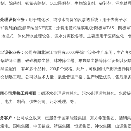
脂剂、除磷剂、氨氮去除剂、COD降解剂、生物除臭剂、破乳剂、污水处
处理设备业务：
用于纯化水、纯净水制备的反渗透系统；用于去离子水、
和提纯的超滤UF纳滤NF装置；涂装用管式隔膜电极:阳极罩TAS、阴极
M；地埋式一体化污水处理设备、泥水分离设备等。主要应用于医药生化，
尘设备业务：
公司在湖北潜江市拥有20000平除尘设备生产车间，生产
、锅炉除尘器、破碎机除尘器、脉冲除尘器、布袋除尘器等除尘设备以及
除尘配件，有40多个品种、200多个规格。此外，可根据用户要求进行
接交钥匙工程。公司以技术力量，质量管理严格，生产制造优良，售后服
公司
承接工程项目：
循环水处理运营总包、污水处理运营总包、水质提
金、电力、制药、供热公司、污水处理厂等。
务客户：
公司成立以来，已服务于国家能源集团、东方希望集团、酒钢集
能发电、国电集团、中国铝业、靖煤集团、恒远集团、神农集团、山泥集