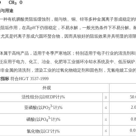
能与用途
是一种有机膦酸类阻垢缓蚀剂，能与铁、铜、锌等多种金属离子形成稳定的
蚀阻垢作用，在高pH下仍很稳定，不易水解，一般光热条件下不易分解。耐
，尤其是钙离子形成六圆环螯合物，因而具较好的阻垢效果并具明显的溶
P固体属于高纯产品，适用于冬季严寒地区；特别适用于电子行业的清洗剂
P广泛应用于电力、化工、冶金、化肥等工业循环冷却水系统及中、低压锅
和非金属的清洗剂，漂染工业的过氧化物稳定剂和固色剂，无氰电镀工业
术指标
符合HG/T 3537-1999
外观
活性组分(以HEDP计)%
≥
50.
3-
≤
2.
亚磷酸(以PO
计)%
3
3-
≤
0.
磷酸(以PO
计)%
4
-
≤
0.0
氯化物(以Cl
计)%