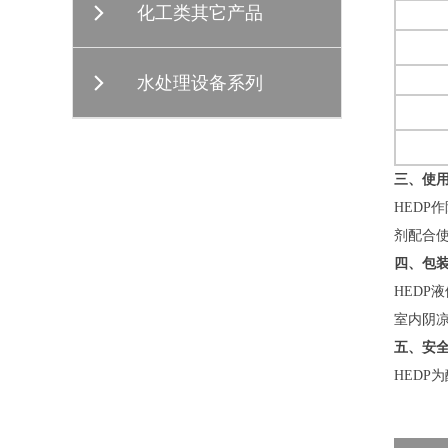
化工类其它产品
水处理设备系列
三、使
HEDP
剂配合
四、包
HEDP
室内阴
五、安
HED