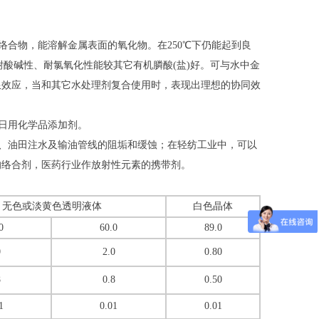
络合物，能溶解金属表面的氧化物。在250℃下仍能起到良
酸碱性、耐氯氧化性能较其它有机膦酸(盐)好。可与水中金
限效应，当和其它水处理剂复合使用时，表现出理想的协同效
和日用化学品添加剂。
炉、油田注水及输油管线的阻垢和缓蚀；在轻纺工业中，可以
的络合剂，医药行业作放射性元素的携带剂。
无色或淡黄色透明液体
白色晶体
0
60.0
89.0
0
2.0
0.80
8
0.8
0.50
1
0.01
0.01