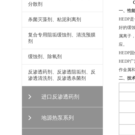
分散剂
一、性
HEDP
杀菌灭藻剂、粘泥剥离剂
好的缓
复合专用阻垢缓蚀剂、清洗预膜
属离子
剂
应。
HED
缓蚀剂、除氧剂
HED
作金属
反渗透药剂、反渗透阻垢剂、反
渗透清洗剂、反渗透杀菌剂
二、技
进口反渗透药剂
地源热泵系列