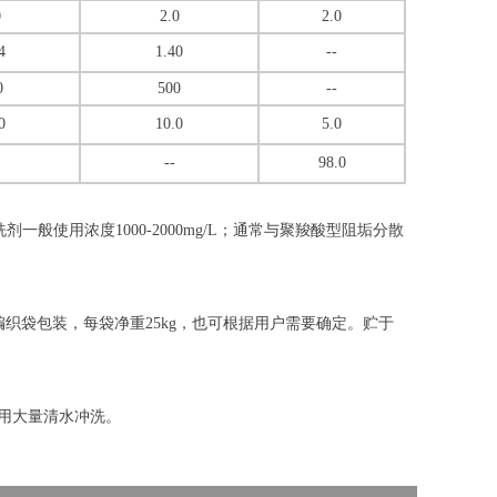
0
2.0
2.0
4
1.40
--
0
500
--
0
10.0
5.0
--
98.0
洗剂一般使用浓度1000-2000mg/L；通常与聚羧酸型阻垢分散
料编织袋包装，每袋净重25kg，也可根据用户需要确定。贮于
即用大量清水冲洗。