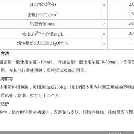
pH(1%水溶液)
≤
2.
3
1.3
密度(20°C)g/cm
钙螯合值mg/g
≥
45
2+
≤
10.
铁(以Fe
计)含量mg/L
活性组份(以HEDP.H
O计)%
≥
--
2
用方法
作阻垢剂一般使用浓度1-10mg/L，作缓蚀剂一般使用浓度10-50mg/L；作清
使用。在其他行业使用时，应根据试验确定用量。
装与贮存
液体用塑料桶包装，每桶30Kg或250Kg；HEDP固体用内衬聚乙烯袋的塑
凉通风处，防潮，贮存期十二个月。
全防护
P为酸性，操作时注意劳动保护，应避免与皮肤、眼睛等接触，接触后应立