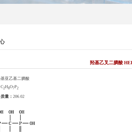
心
羟基乙叉二膦酸 HE
羟基亚乙基二膦酸
：
C
H
O
P
2
8
7
2
子质量：
206.02
：