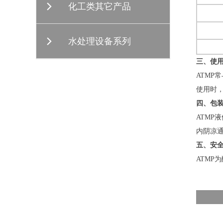
化工类其它产品
水处理设备系列
三、使
ATMP
使用时，用
四、包
ATMP
内阴凉
五、安
ATM