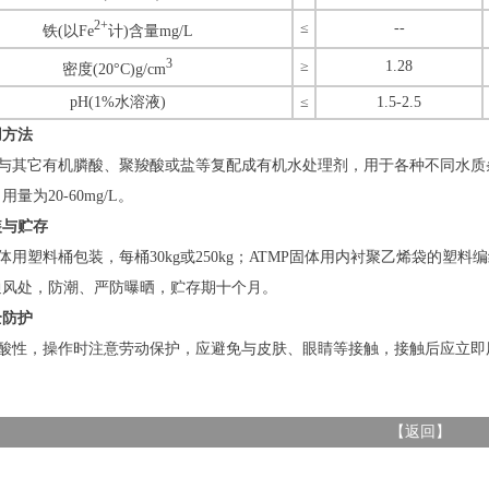
2+
≤
--
铁(以Fe
计)含量mg/L
3
≥
1.28
密度(20°C)g/cm
pH(1%水溶液)
≤
1.5-2.5
用方法
常与其它有机膦酸、聚羧酸或盐等复配成有机水处理剂，用于各种不同水质条
量为20-60mg/L。
装与贮存
液体用塑料桶包装，每桶30kg或250kg；ATMP固体用内衬聚乙烯袋的塑
通风处，防潮、严防曝晒，贮存期十个月。
全防护
P为酸性，操作时注意劳动保护，应避免与皮肤、眼睛等接触，接触后应立
【
返回
】