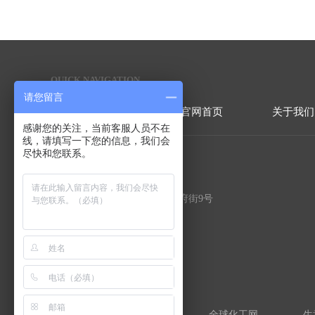
QUICK NAVIGATION
快捷导航
请您留言
官网首页
关于我们
感谢您的关注，当前客服人员不在
线，请填写一下您的信息，我们会
尽快和您联系。
联系方式
地址：北京市顺义区北务镇政府街9号
电话：86-010-50907310
手机：17325128888（总经理）
传真：86-010-50907310
邮箱：
bjpfhb@126.com
友情链接：
中国化工网
全球化工网
生