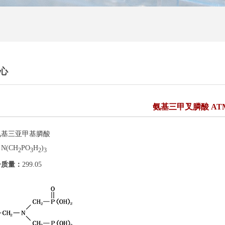
心
氨基三甲叉膦酸 AT
氨基三亚甲基膦酸
：
N(CH
PO
H
)
2
3
2
3
子质量：
299.05
：