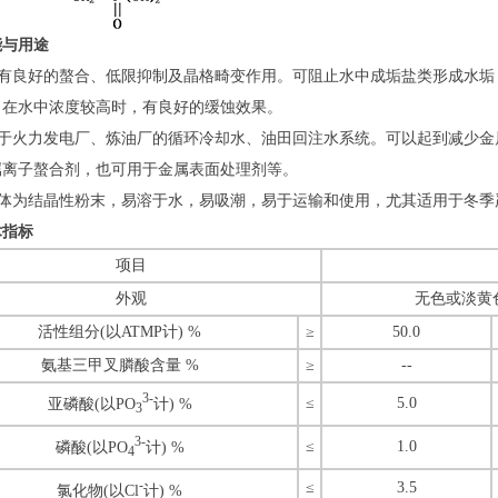
能与用途
具有良好的螯合、低限抑制及晶格畸变作用。可阻止水中成垢盐类形成水垢
。在水中浓度较高时，有良好的缓蚀效果。
用于火力发电厂、炼油厂的循环冷却水、油田回注水系统。可以起到减少金
属离子螯合剂，也可用于金属表面处理剂等。
P固体为结晶性粉末，易溶于水，易吸潮，易于运输和使用，尤其适用于冬季
术指标
项目
外观
无色或淡黄
活性组分(以ATMP计) %
≥
50.0
氨基三甲叉膦酸含量 %
≥
--
3-
≤
5.0
亚磷酸(以PO
计) %
3
3-
≤
1.0
磷酸(以PO
计) %
4
-
≤
3.5
氯化物(以Cl
计) %